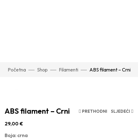
Početna
Shop
Filamenti
ABS filament – Crni
Click to enlarge
ABS filament – Crni
PRETHODNI
SLJEDEĆI
29,00
€
Boja: crna