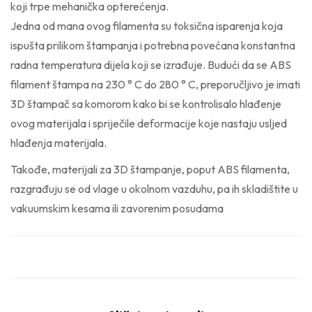
koji trpe mehanička opterećenja.
Jedna od mana ovog filamenta su toksična isparenja koja
ispušta prilikom štampanja i potrebna povećana konstantna
radna temperatura dijela koji se izrađuje. Budući da se ABS
filament štampa na 230 ° C do 280 ° C, preporučljivo je imati
3D štampač sa komorom kako bi se kontrolisalo hlađenje
ovog materijala i spriječile deformacije koje nastaju usljed
hlađenja materijala.
Takođe, materijali za 3D štampanje, poput ABS filamenta,
razgrađuju se od vlage u okolnom vazduhu, pa ih skladištite u
vakuumskim kesama ili zavorenim posudama