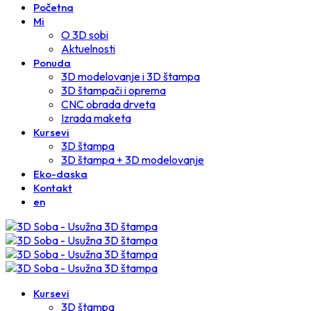
Početna
Mi
O 3D sobi
Aktuelnosti
Ponuda
3D modelovanje i 3D štampa
3D štampači i oprema
CNC obrada drveta
Izrada maketa
Kursevi
3D štampa
3D štampa + 3D modelovanje
Eko-daska
Kontakt
en
Kursevi
3D štampa