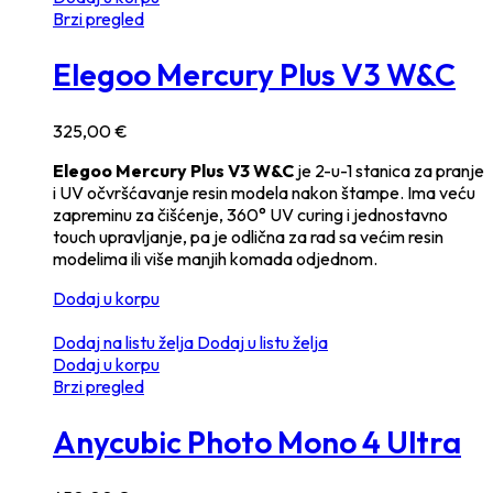
Brzi pregled
Elegoo Mercury Plus V3 W&C
325,00
€
Elegoo Mercury Plus V3 W&C
je 2-u-1 stanica za pranje
i UV očvršćavanje resin modela nakon štampe. Ima veću
zapreminu za čišćenje, 360° UV curing i jednostavno
touch upravljanje, pa je odlična za rad sa većim resin
modelima ili više manjih komada odjednom.
Dodaj u korpu
Dodaj na listu želja
Dodaj u listu želja
Dodaj u korpu
Brzi pregled
Anycubic Photo Mono 4 Ultra