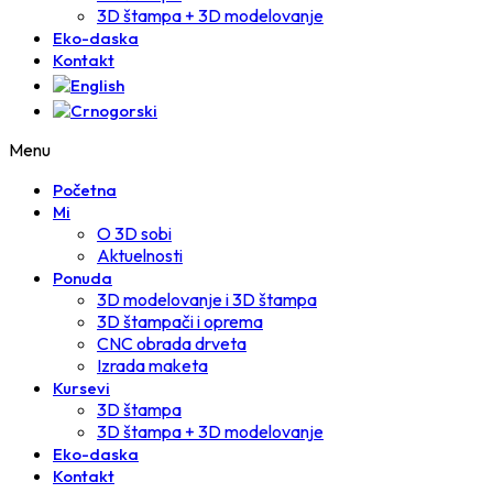
3D štampa + 3D modelovanje
Eko-daska
Kontakt
Menu
Početna
Mi
O 3D sobi
Aktuelnosti
Ponuda
3D modelovanje i 3D štampa
3D štampači i oprema
CNC obrada drveta
Izrada maketa
Kursevi
3D štampa
3D štampa + 3D modelovanje
Eko-daska
Kontakt