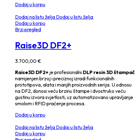
Dodaj u korpu
Dodaj na listu želja
Dodaj u listu želja
Dodaj u korpu
Brzi pregled
Raise3D DF2+
3.700,00
€
Raise3D DF2+
je profesionalni
DLP resin 3D štampač
namijenjen brzoj i preciznoj izradi funkcionalnih
prototipova, alata i manjih proizvodnih serija. U odnosu
na DF2, donosi veću brzinu štampe i dvostruko veću
gustinu izvora svjetlosti, uz automatizovano upravljanje
smolom i RFID praćenje procesa.
Dodaj u korpu
Dodaj na listu želja
Dodaj u listu želja
Dodaj u korpu
Brzi pregled