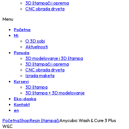
3D štampači i oprema
CNC obrada drveta
Menu
Početna
Mi
O 3D sobi
Aktuelnosti
Ponuda
3D modelovanje i 3D štampa
3D štampači i oprema
CNC obrada drveta
Izrada maketa
Kursevi
3D štampa
3D štampa + 3D modelovanje
Eko-daska
Kontakt
en
Početna
Shop
Resin štampači
Anycubic Wash & Cure 3 Plus
W&C