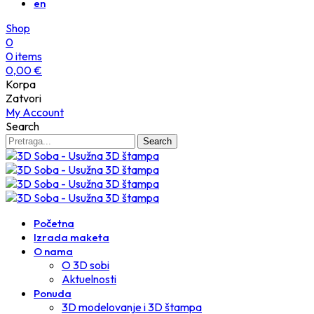
en
Shop
0
0
items
0,00
€
Korpa
Zatvori
My Account
Search
Search
Početna
Izrada maketa
O nama
O 3D sobi
Aktuelnosti
Ponuda
3D modelovanje i 3D štampa