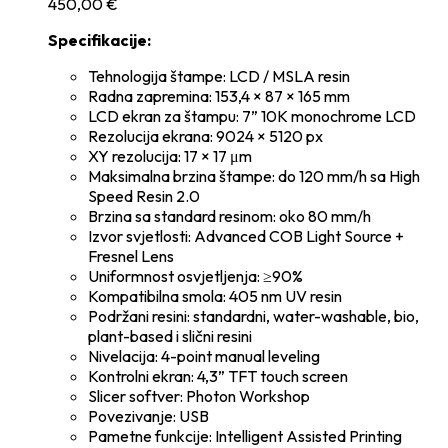
450,00
€
Specifikacije:
Tehnologija štampe: LCD / MSLA resin
Radna zapremina: 153,4 × 87 × 165 mm
LCD ekran za štampu: 7” 10K monochrome LCD
Rezolucija ekrana: 9024 × 5120 px
XY rezolucija: 17 × 17 μm
Maksimalna brzina štampe: do 120 mm/h sa High
Speed Resin 2.0
Brzina sa standard resinom: oko 80 mm/h
Izvor svjetlosti: Advanced COB Light Source +
Fresnel Lens
Uniformnost osvjetljenja: ≥90%
Kompatibilna smola: 405 nm UV resin
Podržani resini: standardni, water-washable, bio,
plant-based i slični resini
Nivelacija: 4-point manual leveling
Kontrolni ekran: 4,3” TFT touch screen
Slicer softver: Photon Workshop
Povezivanje: USB
Pametne funkcije: Intelligent Assisted Printing