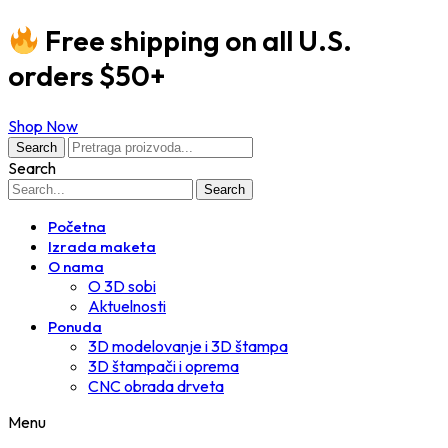
Free shipping on all U.S.
orders $50+
Shop Now
Search
Search
Search
Početna
Izrada maketa
O nama
O 3D sobi
Aktuelnosti
Ponuda
3D modelovanje i 3D štampa
3D štampači i oprema
CNC obrada drveta
Menu