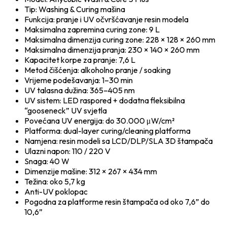
Tip: Washing & Curing mašina
Funkcija: pranje i UV očvršćavanje resin modela
Maksimalna zapremina curing zone: 9 L
Maksimalna dimenzija curing zone: 228 × 128 × 260 mm
Maksimalna dimenzija pranja: 230 × 140 × 260 mm
Kapacitet korpe za pranje: 7,6 L
Metod čišćenja: alkoholno pranje / soaking
Vrijeme podešavanja: 1–30 min
UV talasna dužina: 365–405 nm
UV sistem: LED raspored + dodatna fleksibilna
“gooseneck” UV svjetla
Povećana UV energija: do 30.000 μW/cm²
Platforma: dual-layer curing/cleaning platforma
Namjena: resin modeli sa LCD/DLP/SLA 3D štampača
Ulazni napon: 110 / 220 V
Snaga: 40 W
Dimenzije mašine: 312 × 267 × 434 mm
Težina: oko 5,7 kg
Anti-UV poklopac
Pogodna za platforme resin štampača od oko 7,6” do
10,6”