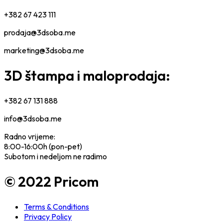
+382 67 423 111
prodaja@3dsoba.me
marketing@3dsoba.me
3D štampa i maloprodaja:
+382 67 131 888
info@3dsoba.me
Radno vrijeme:
8:00-16:00h (pon-pet)
Subotom i nedeljom ne radimo
© 2022 Pricom
Terms & Conditions
Privacy Policy