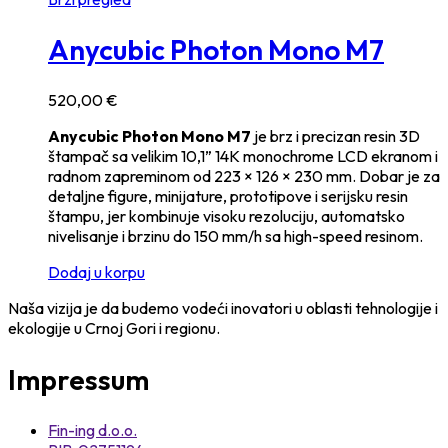
Anycubic Photon Mono M7
520,00
€
Anycubic Photon Mono M7
je brz i precizan resin 3D
štampač sa velikim 10,1” 14K monochrome LCD ekranom i
radnom zapreminom od 223 × 126 × 230 mm. Dobar je za
detaljne figure, minijature, prototipove i serijsku resin
štampu, jer kombinuje visoku rezoluciju, automatsko
nivelisanje i brzinu do 150 mm/h sa high-speed resinom.
Dodaj u korpu
Naša vizija je da budemo vodeći inovatori u oblasti tehnologije i
ekologije u Crnoj Gori i regionu.
Impressum
Fin-ing d.o.o.