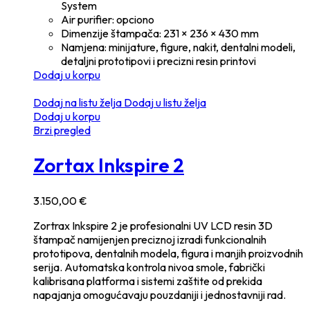
System
Air purifier: opciono
Dimenzije štampača: 231 × 236 × 430 mm
Namjena: minijature, figure, nakit, dentalni modeli,
detaljni prototipovi i precizni resin printovi
Dodaj u korpu
Dodaj na listu želja
Dodaj u listu želja
Dodaj u korpu
Brzi pregled
Zortax Inkspire 2
3.150,00
€
Zortrax Inkspire 2 je profesionalni UV LCD resin 3D
štampač namijenjen preciznoj izradi funkcionalnih
prototipova, dentalnih modela, figura i manjih proizvodnih
serija. Automatska kontrola nivoa smole, fabrički
kalibrisana platforma i sistemi zaštite od prekida
napajanja omogućavaju pouzdaniji i jednostavniji rad.