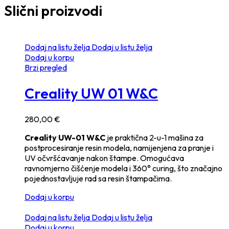
Slični proizvodi
Dodaj na listu želja
Dodaj u listu želja
Dodaj u korpu
Brzi pregled
Creality UW 01 W&C
280,00
€
Creality UW-01 W&C
je praktična 2-u-1 mašina za
postprocesiranje resin modela, namijenjena za pranje i
UV očvršćavanje nakon štampe. Omogućava
ravnomjerno čišćenje modela i 360° curing, što značajno
pojednostavljuje rad sa resin štampačima.
Dodaj u korpu
Dodaj na listu želja
Dodaj u listu želja
Dodaj u korpu