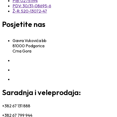
PIB: 02751194
PDV: 30/31-08695-6
Ž-R: 520-13072-47
Posjetite nas
Gavra Vukovića bb
81000 Podgorica
Crna Gora
Saradnja i veleprodaja:
+382 67 131 888
+382 67 799 944