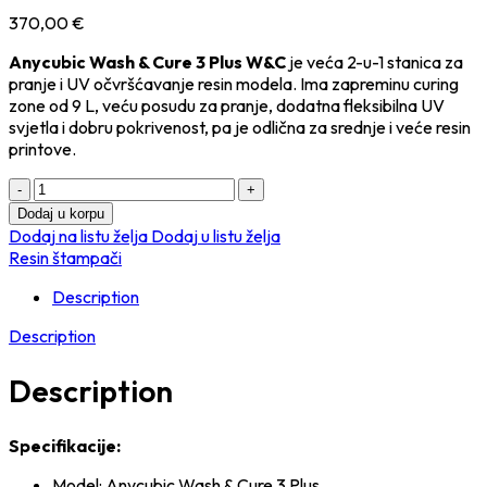
370,00
€
Anycubic Wash & Cure 3 Plus W&C
je veća 2-u-1 stanica za
pranje i UV očvršćavanje resin modela. Ima zapreminu curing
zone od 9 L, veću posudu za pranje, dodatna fleksibilna UV
svjetla i dobru pokrivenost, pa je odlična za srednje i veće resin
printove.
Anycubic
Wash
Dodaj u korpu
&
Dodaj na listu želja
Dodaj u listu želja
Cure
Resin štampači
3
Plus
Description
W&C
Description
quantity
Description
Specifikacije:
Model: Anycubic Wash & Cure 3 Plus