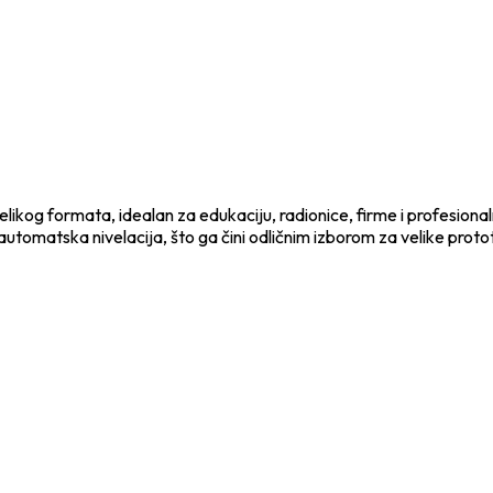
ikog formata, idealan za edukaciju, radionice, firme i profesional
 automatska nivelacija, što ga čini odličnim izborom za velike protot