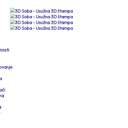
nosti
ovanje
a
ači
ma
a
a