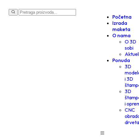
Početna
Izrada
maketa
O nama
O 3D
sobi
Aktuel
Ponuda
3D
model
i 3D
štamp
3D
štamp
i opre
CNC
obrad
drvet