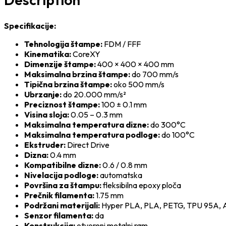
Specifikacije:
Tehnologija štampe:
FDM / FFF
Kinematika:
CoreXY
Dimenzije štampe:
400 × 400 × 400 mm
Maksimalna brzina štampe:
do 700 mm/s
Tipična brzina štampe:
oko 500 mm/s
Ubrzanje:
do 20.000 mm/s²
Preciznost štampe:
100 ± 0.1 mm
Visina sloja:
0.05 – 0.3 mm
Maksimalna temperatura dizne:
do 300°C
Maksimalna temperatura podloge:
do 100°C
Ekstruder:
Direct Drive
Dizna:
0.4 mm
Kompatibilne dizne:
0.6 / 0.8 mm
Nivelacija podloge:
automatska
Površina za štampu:
fleksibilna epoxy ploča
Prečnik filamenta:
1.75 mm
Podržani materijali:
Hyper PLA, PLA, PETG, TPU 95A, A
Senzor filamenta:
da
Konstrukcija:
otvoreni metalni ram