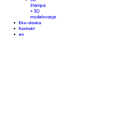
štampa
+ 3D
modelovanje
Eko-daska
Kontakt
en