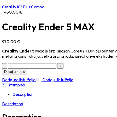
Creality K2 Plus Combo
1.450,00
€
Creality Ender 5 MAX
970,00
€
Creality Ender 5 Max
je brz i snažan CoreXY FDM 3D printer vel
metalna konstrukcija, velika brzina rada, direct drive ekstruder i
Dodaj u korpu
Dodaj na listu želja
Dodaj u listu želja
3D štampači
Description
Description
Description