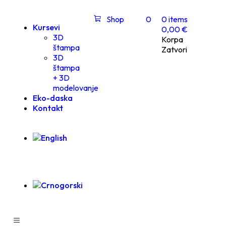
Shop
0
0
items
Kursevi
0,00
€
3D
Korpa
štampa
Zatvori
3D
štampa
+ 3D
modelovanje
Eko-daska
Kontakt