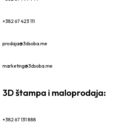
+382 67 423 111
prodaja@3dsoba.me
marketing@3dsoba.me
3D štampa i maloprodaja:
+382 67 131 888