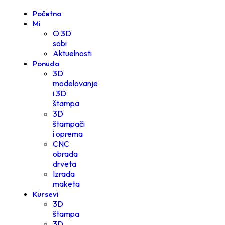
Početna
Mi
O 3D
sobi
Aktuelnosti
Ponuda
3D
modelovanje
i 3D
štampa
3D
štampači
i oprema
CNC
obrada
drveta
Izrada
maketa
Kursevi
3D
štampa
3D