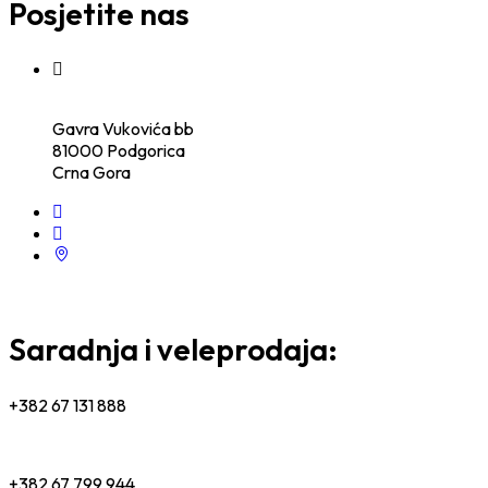
Posjetite nas
Gavra Vukovića bb
81000 Podgorica
Crna Gora
Saradnja i veleprodaja:
+382 67 131 888
+382 67 799 944