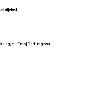
ni dijelovi
kologije u Crnoj Gori i regionu.