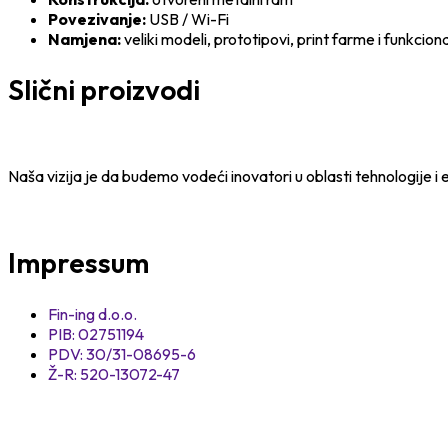
Povezivanje:
USB / Wi-Fi
Namjena:
veliki modeli, prototipovi, print farme i funkcional
Slični proizvodi
Naša vizija je da budemo vodeći inovatori u oblasti tehnologije i e
Impressum
Fin-ing d.o.o.
PIB: 02751194
PDV: 30/31-08695-6
Ž-R: 520-13072-47