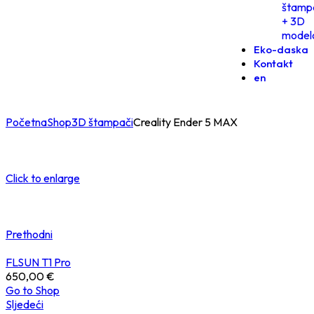
štamp
+ 3D
model
Eko-daska
Kontakt
en
Početna
Shop
3D štampači
Creality Ender 5 MAX
Click to enlarge
Prethodni
FLSUN T1 Pro
650,00
€
Go to Shop
Sljedeći