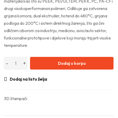
materijala kao što su PEEK, PEI/ULTEM, PEKK, PC, PA-CF i
drugi visokoperformansni polimeri. Odlikuje ga zatvorena
grijana komora, dual ekstruder, hotend do 480°C, grijana
podloga do 200°C i sistem direktnog žarenja, što ga čini
odličnim izborom za industriju, medicinu, avio/auto sektor,
funkcionalne prototipove i dijelove koji moraju trpjeti visoke
temperature.
Dodaj u korpu
Dodaj na listu želja
3D štampači