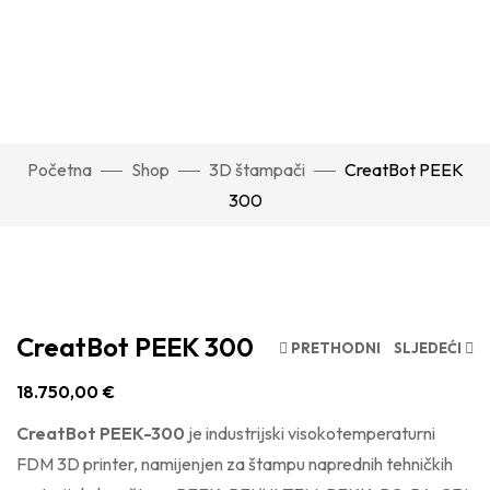
Početna
Shop
3D štampači
CreatBot PEEK
300
Click to enlarge
CreatBot PEEK 300
PRETHODNI
SLJEDEĆI
18.750,00
€
CreatBot PEEK-300
je industrijski visokotemperaturni
FDM 3D printer, namijenjen za štampu naprednih tehničkih