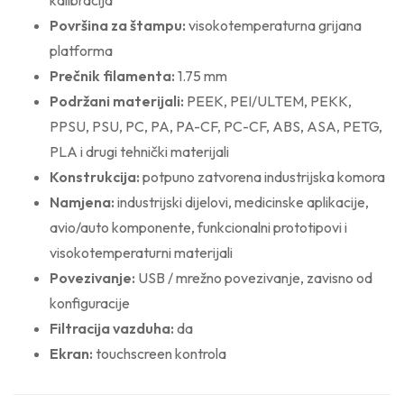
kalibracija
Površina za štampu:
visokotemperaturna grijana
platforma
Prečnik filamenta:
1.75 mm
Podržani materijali:
PEEK, PEI/ULTEM, PEKK,
PPSU, PSU, PC, PA, PA-CF, PC-CF, ABS, ASA, PETG,
PLA i drugi tehnički materijali
Konstrukcija:
potpuno zatvorena industrijska komora
Namjena:
industrijski dijelovi, medicinske aplikacije,
avio/auto komponente, funkcionalni prototipovi i
visokotemperaturni materijali
Povezivanje:
USB / mrežno povezivanje, zavisno od
konfiguracije
Filtracija vazduha:
da
Ekran:
touchscreen kontrola