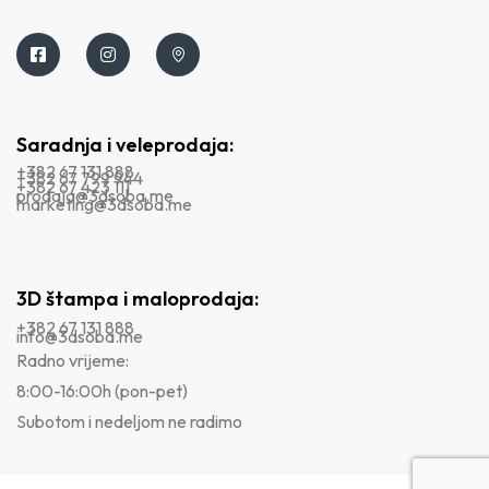
Saradnja i veleprodaja:
+382 67 131 888
+382 67 799 944
+382 67 423 111
prodaja@3dsoba.me
marketing@3dsoba.me
3D štampa i maloprodaja:
+382 67 131 888
info@3dsoba.me
Radno vrijeme:
8:00-16:00h (pon-pet)
Subotom i nedeljom ne radimo