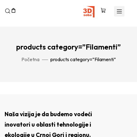
products category=”Filamenti”
Početna
products category=”Filamenti”
Naša vizija je da budemo vodeći
inovatori u oblasti tehnologije i
ekologije u Crnoj Gori i regionu.